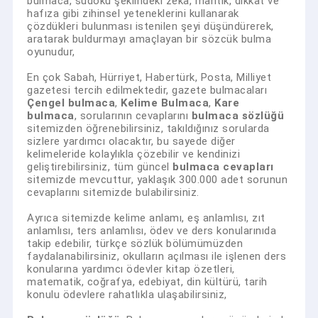
bulmaca, sudoku şeklindeki zeka, mantık, dikkat ve
hafıza gibi zihinsel yeteneklerini kullanarak
çözdükleri bulunması istenilen şeyi düşündürerek,
aratarak buldurmayı amaçlayan bir sözcük bulma
oyunudur,
En çok Sabah, Hürriyet, Habertürk, Posta, Milliyet
gazetesi tercih edilmektedir, gazete bulmacaları
Çengel bulmaca
,
Kelime Bulmaca
,
Kare
bulmaca
, sorularının cevaplarını
bulmaca sözlüğü
sitemizden öğrenebilirsiniz, takıldığınız sorularda
sizlere yardımcı olacaktır, bu sayede diğer
kelimeleride kolaylıkla çözebilir ve kendinizi
geliştirebilirsiniz, tüm güncel
bulmaca cevapları
sitemizde mevcuttur, yaklaşık 300.000 adet sorunun
cevaplarını sitemizde bulabilirsiniz.
Ayrıca sitemizde kelime anlamı, eş anlamlısı, zıt
anlamlısı, ters anlamlısı, ödev ve ders konularınıda
takip edebilir, türkçe sözlük bölümümüzden
faydalanabilirsiniz, okulların açılması ile işlenen ders
konularına yardımcı ödevler kitap özetleri,
matematik, coğrafya, edebiyat, din kültürü, tarih
konulu ödevlere rahatlıkla ulaşabilirsiniz,